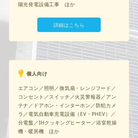
陽光発電設備工事 ほか
詳細はこちら
個人向け
エアコン／照明／換気扇・レンジフード／
コンセント／スイッチ／火災警報器／アン
テナ／ドアホン・インターホン／防犯カメ
ラ／電気自動車充電設備（EV・PHEV）／
分電盤／IHクッキングヒーター／浴室乾燥
機・暖房機 ほか