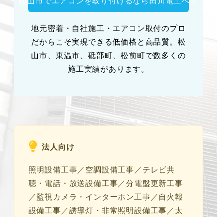
松山市でエアコンを取り付けるなら田川電工へ！
地元密着・自社施工・エアコン取付のプロ
だからこそ実現できる低価格と高品質。松
山市、東温市、砥部町、松前町で数多くの
施工実績があります。
法人向け
照明設備工事／空調設備工事／テレビ共
聴・電話・放送設備工事／分電盤更新工事
／監視カメラ・インターホン工事／自火報
設備工事／誘導灯・非常照明設備工事／太